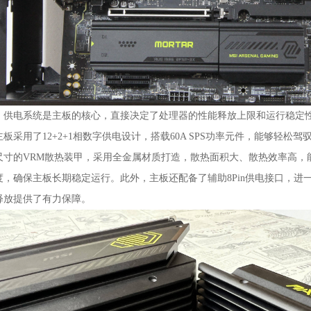
电系统是主板的核心，直接决定了处理器的性能释放上限和运行稳定性。微星MA
主板采用了12+2+1相数字供电设计，搭载60A SPS功率元件，能够轻松驾
尺寸的VRM散热装甲，采用全金属材质打造，散热面积大、散热效率高，
度，确保主板长期稳定运行。此外，主板还配备了辅助8Pin供电接口，进
释放提供了有力保障。