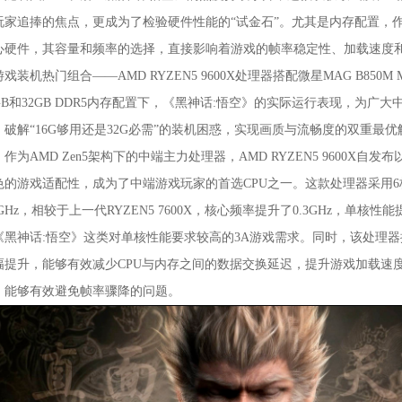
玩家追捧的焦点，更成为了检验硬件性能的“试金石”。尤其是内存配置，作
心硬件，其容量和频率的选择，直接影响着游戏的帧率稳定性、加载速度
戏装机热门组合——AMD RYZEN5 9600X处理器搭配微星MAG B850M
6GB和32GB DDR5内存配置下，《黑神话:悟空》的实际运行表现，为
，破解“16G够用还是32G必需”的装机困惑，实现画质与流畅度的双重最优
为AMD Zen5架构下的中端主力处理器，AMD RYZEN5 9600X
色的游戏适配性，成为了中端游戏玩家的首选CPU之一。这款处理器采用6核
4GHz，相较于上一代RYZEN5 7600X，核心频率提升了0.3GHz，单核
《黑神话:悟空》这类对单核性能要求较高的3A游戏需求。同时，该处理器搭
幅提升，能够有效减少CPU与内存之间的数据交换延迟，提升游戏加载速
，能够有效避免帧率骤降的问题。