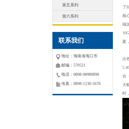
第五系列
了
核
第六系列
端游
1
联系我们
案
作
地址：海南省海口市
出
邮编：570521
5.
电话：0898-08980898
合
传真：0898-1230-5678
大
时