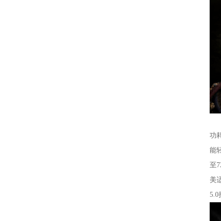
从
功
能
至7
美
5.