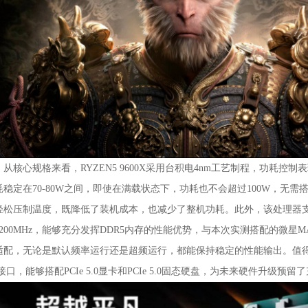
核心规格来看，RYZEN5 9600X采用台积电4nm工艺制程，功耗控制
耗稳定在70-80W之间，即使在满载状态下，功耗也不会超过100W，无
轻松压制温度，既降低了装机成本，也减少了整机功耗。此外，该处理器支持DD
200MHz，能够充分发挥DDR5内存的性能优势，与本次实测搭配的微星MAG B
适配，无论是默认频率运行还是超频运行，都能保持稳定的性能输出。值得一提的是
0接口，能够搭配PCIe 5.0显卡和PCIe 5.0固态硬盘，为未来硬件升