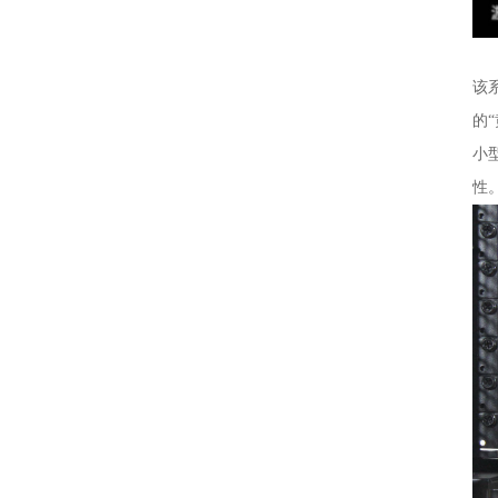
与R
该
的
小
性