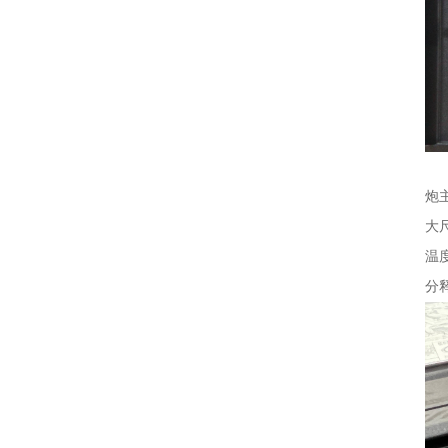
供
炮
大
温
分