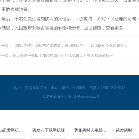
复了生气，许多人开始埋藏粮食，以备不时之需。即使灾难过去，日常生
，不敢大肆消费。
后，于右任先生得知陕西的灾情后，回乡察看，并写下了悲痛的诗句：“
刻感叹，民国政府对陕西百姓的剥削和无情。返回搜狐，查看更多
上一篇：《陈后主传》龙耳东论南陈史：再识陈后主——延续南朝文化的传灯人
下一篇：每天只吃一顿饭！加沙犹如人间地狱饥饿让所有人都渴望和平
地址：海南省海口市
电话：0898-08980898
传真：0898-1230-5678
ICP备案编号：
琼ICP备xxxxxxxx号
k8.com凯发手机登录
凯发k8下载手机版
尊龙凯时人生就是搏·官网
凯发凯时