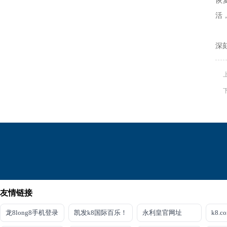
恢
活
最
深
友情链接
龙8long8手机登录
凯发k8国际百乐！
永利皇官网址