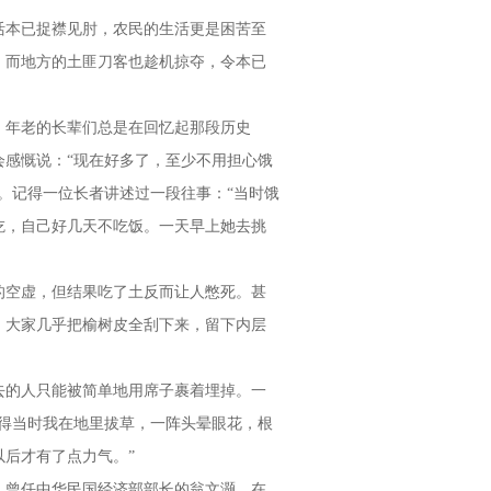
本已捉襟见肘，农民的生活更是困苦至
。而地方的土匪刀客也趁机掠夺，令本已
年老的长辈们总是在回忆起那段历史
会感慨说：“现在好多了，至少不用担心饿
。记得一位长者讲述过一段往事：“当时饿
吃，自己好几天不吃饭。一天早上她去挑
空虚，但结果吃了土反而让人憋死。甚
，大家几乎把榆树皮全刮下来，留下内层
的人只能被简单地用席子裹着埋掉。一
得当时我在地里拔草，一阵头晕眼花，根
后才有了点力气。”
曾任中华民国经济部部长的翁文灏，在