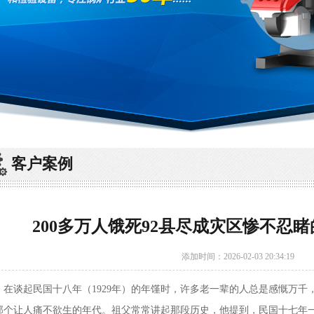
客户案例
200多万人饿死92县尽成灾区惨不忍
添加时间：2026-02-03 20:34:19
谈起民国十八年（1929年）的年馑时，许多老一辈的人总是感慨万千
那个让人痛不欲生的年代。祖父常常讲起那段历史，他提到，民国十七年