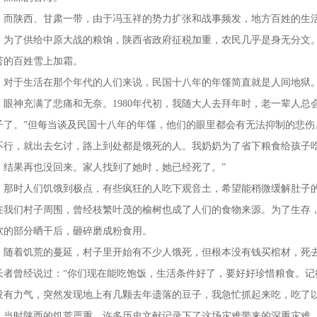
陕西、甘肃一带，由于冯玉祥的势力扩张和战事频发，地方百姓的生活
。为了供给中原大战的粮饷，陕西省政府征税加重，农民几乎是身无分文
苦的百姓雪上加霜。
于生活在那个年代的人们来说，民国十八年的年馑简直就是人间地狱。
，眼神充满了悲痛和无奈。1980年代初，我随大人去拜年时，老一辈人总
子了。”但每当谈及民国十八年的年馑，他们的眼里都会有无法抑制的悲伤
不行，就出去乞讨，路上到处都是饿死的人。我奶奶为了省下粮食给孩子
，结果再也没回来。家人找到了她时，她已经死了。”
时人们饥饿到极点，有些疯狂的人吃下观音土，希望能稍微缓解肚子的
在我们村子周围，曾经枝繁叶茂的榆树也成了人们的食物来源。为了生存
软的部分晒干后，砸碎磨成粉食用。
着饥荒的蔓延，村子里开始有不少人饿死，但根本没有钱买棺材，死去
长者曾经说过：“你们现在能吃饱饭，生活条件好了，要好好珍惜粮食。记
没有力气，突然发现地上有几颗去年遗落的豆子，我急忙抓起来吃，吃了以
时陕西的饥荒严重，许多历史文献记录下了这场灾难带来的深重灾难。