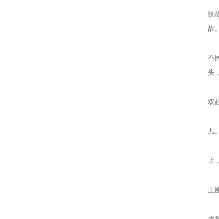
抗
故
陕
不
头
民
双
大
儿
美
上
然
土
民