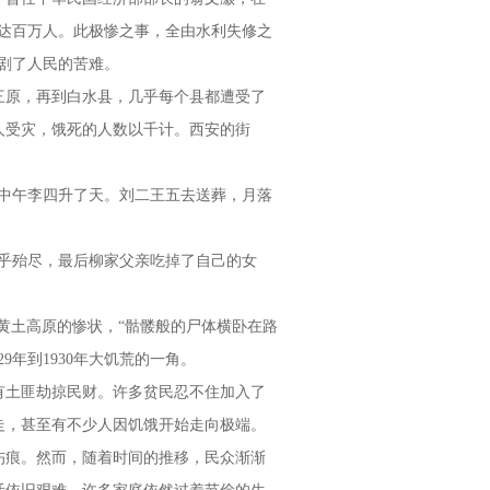
达百万人。此极惨之事，全由水利失修之
剧了人民的苦难。
原，再到白水县，几乎每个县都遭受了
人受灾，饿死的人数以千计。西安的街
中午李四升了天。刘二王五去送葬，月落
几乎殆尽，最后柳家父亲吃掉了自己的女
土高原的惨状，“骷髅般的尸体横卧在路
9年到1930年大饥荒的一角。
土匪劫掠民财。许多贫民忍不住加入了
走，甚至有不少人因饥饿开始走向极端。
痕。然而，随着时间的推移，民众渐渐