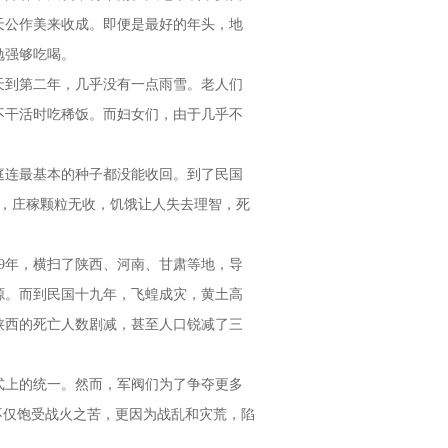
天公作美来收成。即便是最好的年头，地
勉强够吃喝。
到第二年，几乎没有一点雨雪。老人们
不干活时吃稀饭。而妇女们，由于几乎不
连最基本的种子都没能收回。到了民国
，庄稼颗粒无收，饥饿让人失去理智，死
29年，横扫了陕西、河南、甘肃等地，导
源。而到民国十九年，飞蝗成灾，黄土高
陕西的死亡人数剧减，甚至人口锐减了三
式上的统一。然而，军阀们为了争夺更多
不仅饱受战火之苦，更因为战乱和灾荒，陷