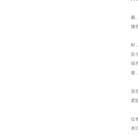
而
极
痛
对
时
肚
得
柴
那
至
柔
随
位
本
当