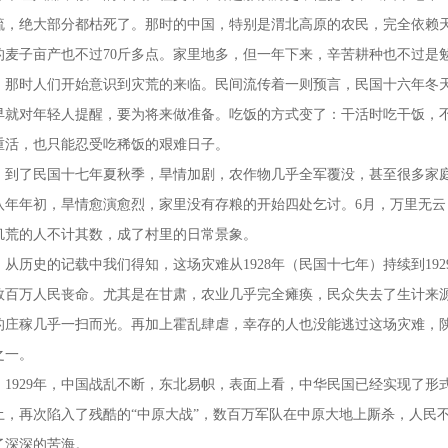
疏，绝大部分都枯死了。那时的中国，特别是渭北高原的农民，完全依赖
的麦子亩产也不过70斤多点。家里地多，但一年下来，辛苦耕种也不过是
时人们开始意识到灾荒的来临。民间流传着一则预言，民国十六年冬天
早就对年轻人提醒，要为将来做准备。吃饭的方式变了：干活时吃干饭，
重活，也只能忍受吃稀饭的艰难日子。
了民国十七年夏秋季，旱情加剧，农作物几乎全军覆没，甚至很多家庭
八年年初，旱情愈演愈烈，家里没有存粮的开始四处乞讨。6月，万里无云
饥荒的人不计其数，成了村里的日常景象。
历史的记载中我们得知，这场灾难从1928年（民国十七年）持续到19
数百万人民丧命。尤其是在甘肃，农业几乎完全瘫痪，民众失去了生计来
的庄稼几乎一扫而光。再加上霍乱肆虐，幸存的人也没能逃过这场灾难，
之一。
929年，中国战乱不断，东北易帜，表面上看，中华民国已经实现了形
土，再次陷入了残酷的“中原大战”，数百万军队在中原大地上厮杀，人民
了深深的苦海。