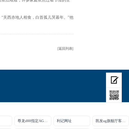
活依旧艰难，许多家庭依然过着节俭的生
关西赤地人相食，白首孤儿哭暮年。”他
[返回列表]
尊龙d88指定AG发财网
利记网址
凯发ag旗舰厅客户端下载