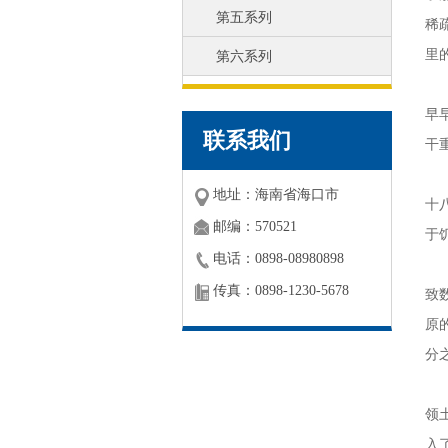
第五系列
稀
里
第六系列
那
早
联系我们
干
到
地址：海南省海口市
十
邮编：570521
于
电话：0898-08980898
从
传真：0898-1230-5678
致
原
分
1
领
入