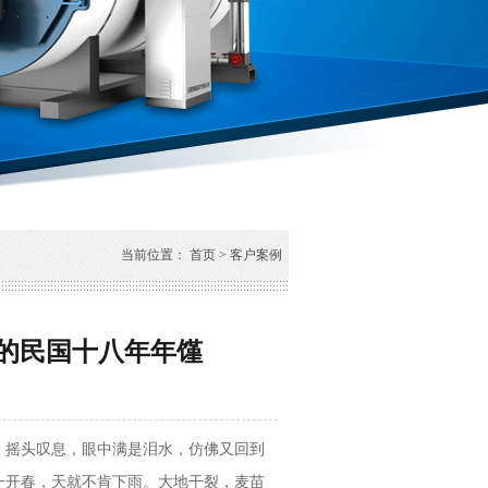
当前位置：
首页
>
客户案例
睹的民国十八年年馑
，摇头叹息，眼中满是泪水，仿佛又回到
一开春，天就不肯下雨。大地干裂，麦苗