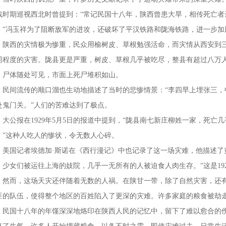
战时期巡视西北时曾提到：“常记民国十八年，陕西曾患大旱，相传死亡者
。”冯玉祥为了阻断敌军的进攻，还破坏了平汉铁路和陇海铁路，进一步加
西的灾情极为惨重，民众用榆树皮、草根勉强活命，而灾情从西安到三
同程度的灾害。陇县更是严重，树皮、草根几乎被吃尽，整县有超过八万
，尸体随处可见，市面上死尸堆积如山。
间流传的顺口溜也生动地描述了当时的悲惨情景：“李四早上埋张三，
赴鬼门关。”人们的苦难达到了极点。
公报在1929年5月5日的报道中提到，“陇县南七新庄柳姓一家，死亡
。”这种人吃人的惨状，令无数人心碎。
国记者埃德加·斯诺在《西行漫记》中也记录了这一场灾难，他描述了黄
，少女们被运往上海的妓院，几乎一无所有的人被迫食人肉生存。”这是192
而，这场天灾还伴随着无数的人祸。在陕甘一带，除了自然灾害，还有
匪的队伍，使得整个地区的百姓陷入了更深的灾难。许多家庭的粮食被劫
国十八年的年馑深深地烙印在陕西人民的记忆中，留下了难以愈合的伤